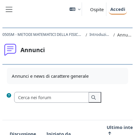
Vai al contenuto principale
Accedi
Ospite
Pannello laterale
050SM - METODI MATEMATICI DELLA FISICA 2022
Introduzione
Annunci
Annunci
Aggregazione dei criteri
Annunci e news di carattere generale
Cerca nei forum
Cerca nei forum
Ultimo inte
Discussione
Iniziato da