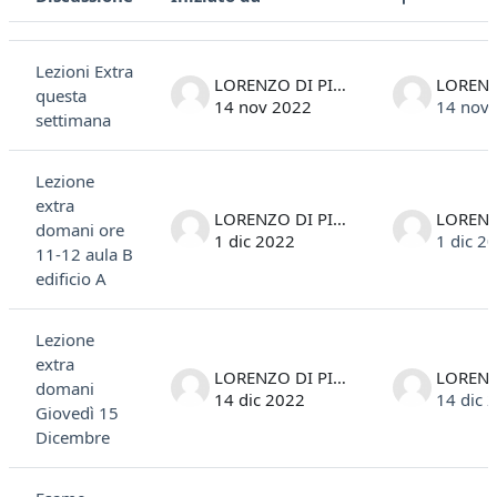
Stato
Elenco delle discussioni. Visualizzazione di 8 discussioni su 8
Lezioni Extra
LORENZO DI PIETRO
questa
14 nov 2022
14 nov
settimana
Lezione
extra
LORENZO DI PIETRO
domani ore
1 dic 2022
1 dic 2
11-12 aula B
edificio A
Lezione
extra
LORENZO DI PIETRO
domani
14 dic 2022
14 dic 
Giovedì 15
Dicembre