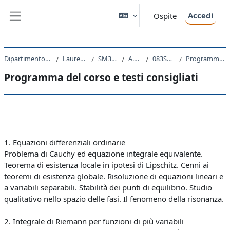
Vai al contenuto principale
Accedi
Ospite
Pannello laterale
Dipartimento di Matematica e Geoscienze
Laurea triennale (DM270)
SM30 - MATEMATICA
A.A. 2023 - 2024
083SM - ANALISI 3 2023
Programma del corso e testi consigliati
Programma del corso e testi consigliati
Schema della sezione
1. Equazioni differenziali ordinarie
Problema di Cauchy ed equazione integrale equivalente.
Teorema di esistenza locale in ipotesi di Lipschitz. Cenni ai
teoremi di esistenza globale. Risoluzione di equazioni lineari e
a variabili separabili. Stabilità dei punti di equilibrio. Studio
qualitativo nello spazio delle fasi. Il fenomeno della risonanza.
2. Integrale di Riemann per funzioni di più variabili