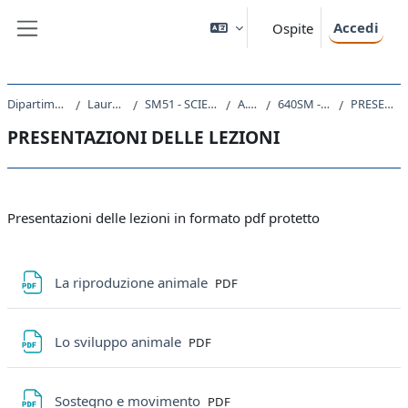
Vai al contenuto principale
Accedi
Ospite
Pannello laterale
Dipartimento di Scienze della Vita
Laurea triennale (DM270)
SM51 - SCIENZE E TECNOLOGIE BIOLOGICHE
A.A. 2020 - 2021
640SM - BIOLOGIA ANIMALE 2020
PRESENTAZIONI DELLE LEZIONI
PRESENTAZIONI DELLE LEZIONI
Schema della sezione
Presentazioni delle lezioni in formato pdf protetto
File
La riproduzione animale
PDF
File
Lo sviluppo animale
PDF
File
Sostegno e movimento
PDF