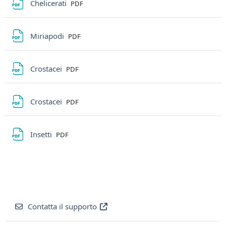
File
Chelicerati
PDF
File
Miriapodi
PDF
File
Crostacei
PDF
File
Crostacei
PDF
File
Insetti
PDF
Contatta il supporto