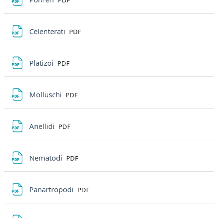
PDF
File
Celenterati
PDF
File
Platizoi
PDF
File
Molluschi
PDF
File
Anellidi
PDF
File
Nematodi
PDF
File
Panartropodi
PDF