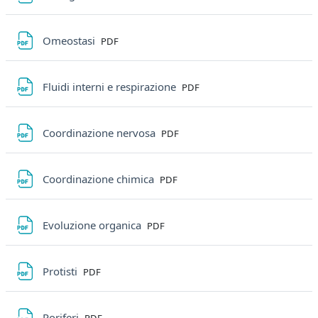
File
Omeostasi
PDF
File
Fluidi interni e respirazione
PDF
File
Coordinazione nervosa
PDF
File
Coordinazione chimica
PDF
File
Evoluzione organica
PDF
File
Protisti
PDF
File
Poriferi