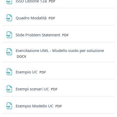
File
ISSD Lezione 12a
PDF
File
Quadro Modalità
PDF
File
Slide Problem Statement
PDF
File
Esercitazione UML - Modello vuoto per soluzione
DOCX
File
Esempio UC
PDF
File
Esempi scenari UC
PDF
File
Esempio Modello UC
PDF