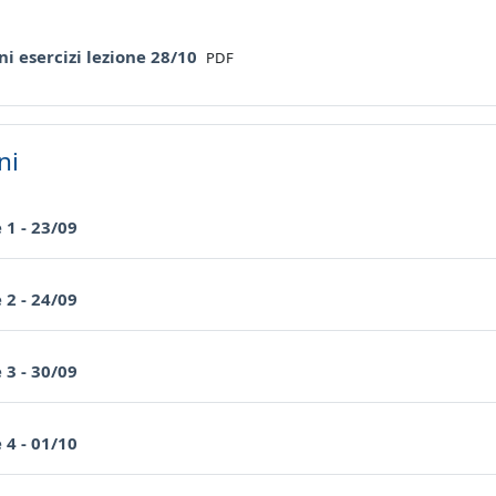
File
ni esercizi lezione 28/10
PDF
ni
Page
 1 - 23/09
Page
 2 - 24/09
Page
 3 - 30/09
Page
 4 - 01/10