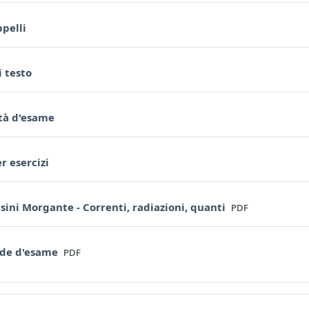
Page
pelli
Page
i testo
Page
tà d'esame
Page
er esercizi
File
ini Morgante - Correnti, radiazioni, quanti
PDF
File
de d'esame
PDF