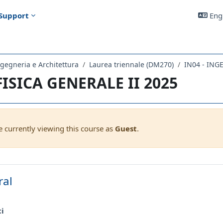
Support
Engl
gegneria e Architettura
Laurea triennale (DM270)
IN04 - ING
 FISICA GENERALE II 2025
e currently viewing this course as
Guest
.
outline
ral
Forum
ci