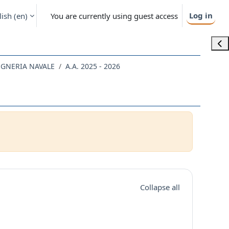
Log in
ish ‎(en)‎
You are currently using guest access
Ope
EGNERIA NAVALE
A.A. 2025 - 2026
Collapse all