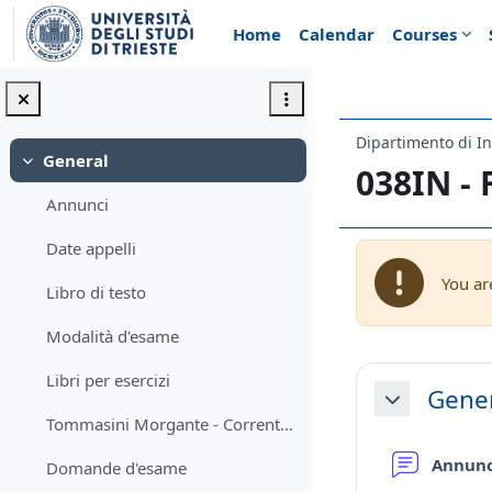
Skip to main content
Home
Calendar
Courses
Dipartimento di In
General
Collapse
038IN -
Annunci
Date appelli
You ar
Libro di testo
Modalità d'esame
Section 
Libri per esercizi
Gene
Collapse
Tommasini Morgante - Correnti, radiazioni, quanti
Annun
Domande d'esame