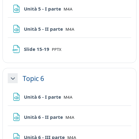
File
Unità 5 - I parte
M4A
File
Unità 5 - II parte
M4A
File
Slide 15-19
PPTX
Topic 6
Minimizza
File
Unità 6 - I parte
M4A
File
Unità 6 - II parte
M4A
File
Unità 6 - III parte
M4A