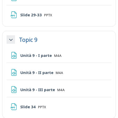
File
Slide 29-33
PPTX
Topic 9
Minimizza
File
Unità 9 - I parte
M4A
File
Unità 9 - II parte
M4A
File
Unità 9 - III parte
M4A
File
Slide 34
PPTX