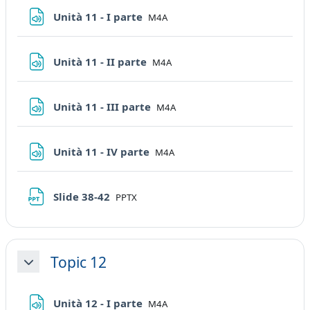
File
Unità 11 - I parte
M4A
File
Unità 11 - II parte
M4A
File
Unità 11 - III parte
M4A
File
Unità 11 - IV parte
M4A
File
Slide 38-42
PPTX
Topic 12
Minimizza
File
Unità 12 - I parte
M4A