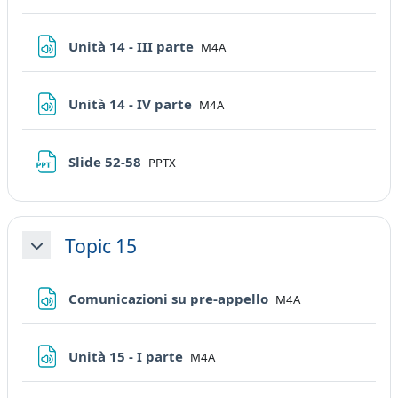
File
Unità 14 - III parte
M4A
File
Unità 14 - IV parte
M4A
File
Slide 52-58
PPTX
Topic 15
Minimizza
File
Comunicazioni su pre-appello
M4A
File
Unità 15 - I parte
M4A