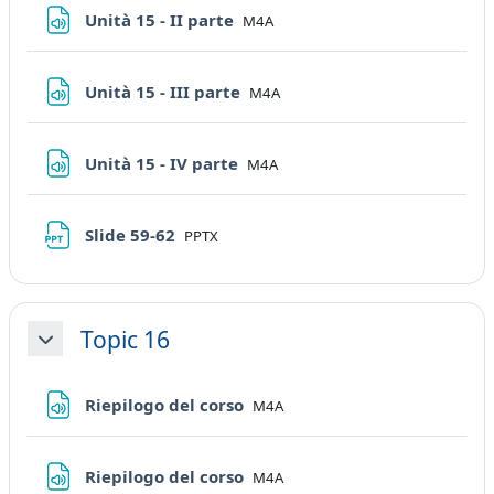
File
Unità 15 - II parte
M4A
File
Unità 15 - III parte
M4A
File
Unità 15 - IV parte
M4A
File
Slide 59-62
PPTX
Topic 16
Minimizza
File
Riepilogo del corso
M4A
File
Riepilogo del corso
M4A