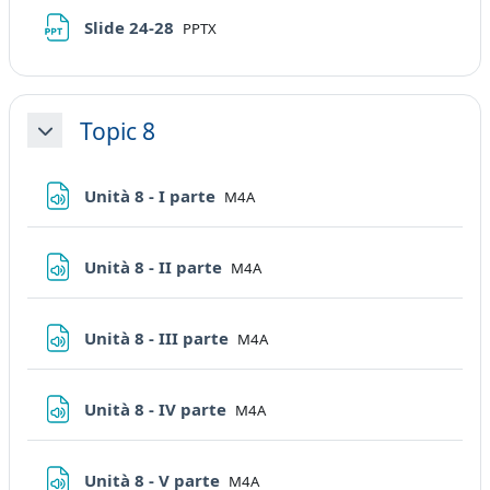
File
Slide 24-28
PPTX
Topic 8
Minimizza
File
Unità 8 - I parte
M4A
File
Unità 8 - II parte
M4A
File
Unità 8 - III parte
M4A
File
Unità 8 - IV parte
M4A
File
Unità 8 - V parte
M4A