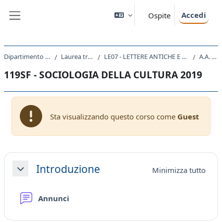
Vai al contenuto principale
Accedi
Ospite
Pannello laterale
Dipartimento di Studi Umanistici
Laurea triennale (DM270)
LE07 - LETTERE ANTICHE E MODERNE, ARTI, COMUNICAZIONE
A.A. 2019 - 2020
119SF - SOCIOLOGIA DELLA CULTURA 2019
Sta visualizzando questo corso come
Guest
Schema della sezione
Introduzione
Minimizza tutto
Minimizza
Forum
Annunci