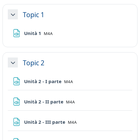
Topic 1
Minimizza
File
Unità 1
M4A
Topic 2
Minimizza
File
Unità 2 - I parte
M4A
File
Unità 2 - II parte
M4A
File
Unità 2 - III parte
M4A