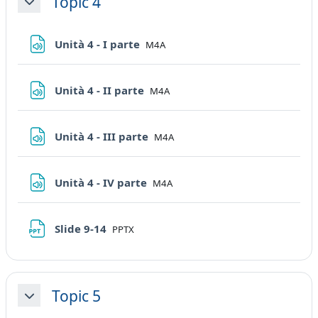
Topic 4
Minimizza
File
Unità 4 - I parte
M4A
File
Unità 4 - II parte
M4A
File
Unità 4 - III parte
M4A
File
Unità 4 - IV parte
M4A
File
Slide 9-14
PPTX
Topic 5
Minimizza