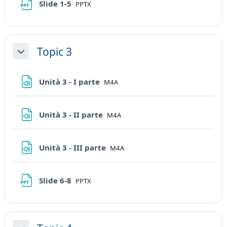
File
Slide 1-5
PPTX
Topic 3
Minimizza
File
Unità 3 - I parte
M4A
File
Unità 3 - II parte
M4A
File
Unità 3 - III parte
M4A
File
Slide 6-8
PPTX