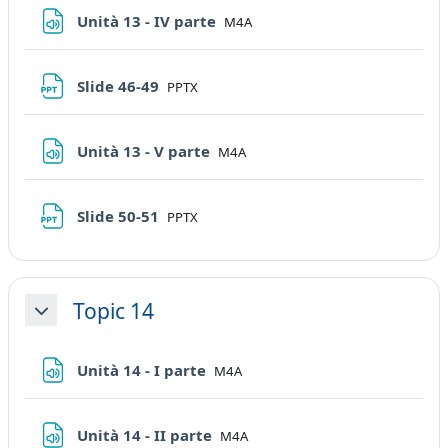
File
Unità 13 - IV parte
M4A
File
Slide 46-49
PPTX
File
Unità 13 - V parte
M4A
File
Slide 50-51
PPTX
Topic 14
Minimizza
File
Unità 14 - I parte
M4A
File
Unità 14 - II parte
M4A