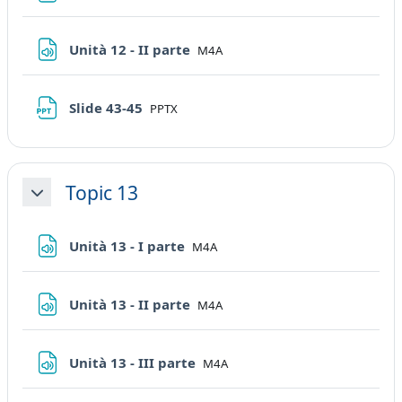
File
Unità 12 - II parte
M4A
File
Slide 43-45
PPTX
Topic 13
Minimizza
File
Unità 13 - I parte
M4A
File
Unità 13 - II parte
M4A
File
Unità 13 - III parte
M4A