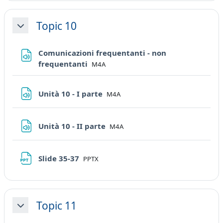
Topic 10
Minimizza
Comunicazioni frequentanti - non
File
frequentanti
M4A
File
Unità 10 - I parte
M4A
File
Unità 10 - II parte
M4A
File
Slide 35-37
PPTX
Topic 11
Minimizza