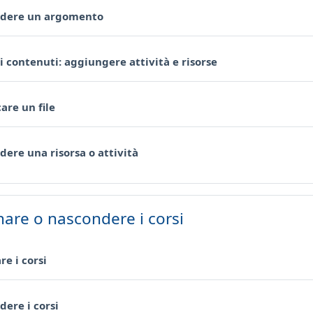
Pagina
dere un argomento
Pagina
i contenuti: aggiungere attività e risorse
Pagina
are un file
Pagina
ere una risorsa o attività
nare o nascondere i corsi
Pagina
re i corsi
Pagina
ere i corsi