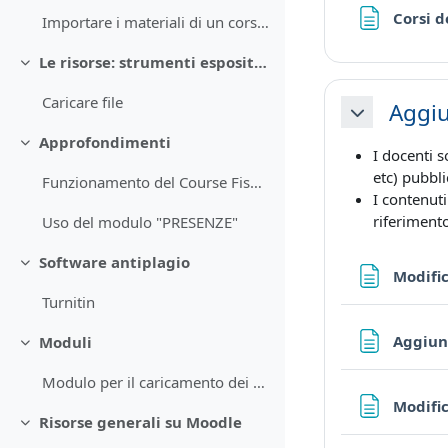
Corsi d
Importare i materiali di un corso in un altro
Le risorse: strumenti espositivi
Minimizza
Caricare file
Aggiu
Minimizza
Approfondimenti
Minimizza
I docenti 
etc) pubbli
Funzionamento del Course Fisher
I contenut
riferiment
Uso del modulo "PRESENZE"
Software antiplagio
Minimizza
Modific
Turnitin
Aggiun
Moduli
Minimizza
Modulo per il caricamento dei corsi CEL
Modific
Risorse generali su Moodle
Minimizza