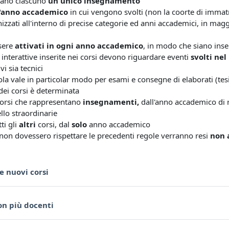
tano
ciascuno
un unico insegnamento
'anno accademico
in cui vengono svolti (non la coorte di immat
izzati all'interno di precise categorie ed anni accademici, in ma
sere
attivati in ogni anno accademico
, in modo che siano inser
à
interattive inserite nei corsi devono riguardare eventi
svolti ne
vi sia tecnici
ola vale in particolar modo per esami e consegne di elaborati (tesi
dei corsi è determinata
corsi che rappresentano
insegnamenti,
dall'anno accademico di 
llo straordinarie
tti gli
altri
corsi, dal
solo
anno accademico
e non dovessero rispettare le precedenti regole verranno resi
non a
Pagina
e nuovi corsi
Pagina
on più docenti