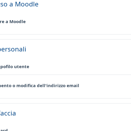
sso a Moodle
Pagina
re a Moodle
personali
Pagina
l pofilo utente
Pagina
ento o modifica dell'indirizzo email
faccia
Pagina
ard