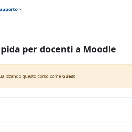
upporto
apida per docenti a Moodle
sualizzando questo corso come
Guest
ella sezione