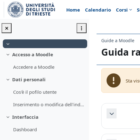
Vai al contenuto principale
Home
Calendario
Corsi
S
Guide a Moodle
Minimizza
Guida r
Accesso a Moodle
Minimizza
Accedere a Moodle
Dati personali
Sta vi
Minimizza
Cos'è il pofilo utente
Inserimento o modifica dell'indirizzo email
Schema d
Minimizza
Interfaccia
Minimizza
Dashboard