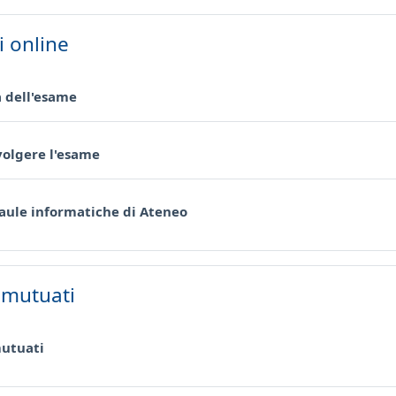
 online
Pagina
a dell'esame
Pagina
volgere l'esame
Pagina
aule informatiche di Ateneo
 mutuati
Pagina
mutuati