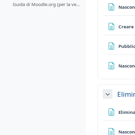
Guida di Moodle.org (per la versione attualmente in uso)
Nascon
Creare 
Pubblic
Nascond
Elimi
Minimizza
Elimina
Nascond