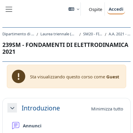
Vai al contenuto principale
Accedi
Ospite
Pannello laterale
Dipartimento di Fisica
Laurea triennale (DM270)
SM20 - FISICA
A.A. 2021 - 2022
239SM - FONDAMENTI DI ELETTRODINAMICA
2021
Sta visualizzando questo corso come
Guest
Schema della sezione
Introduzione
Minimizza tutto
Minimizza
Forum
Annunci