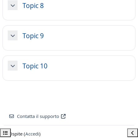
Topic 8
Minimizza
Topic 9
Minimizza
Topic 10
Minimizza
Contatta il supporto
Apri indice del corso
Apri
Ospite (
Accedi
)