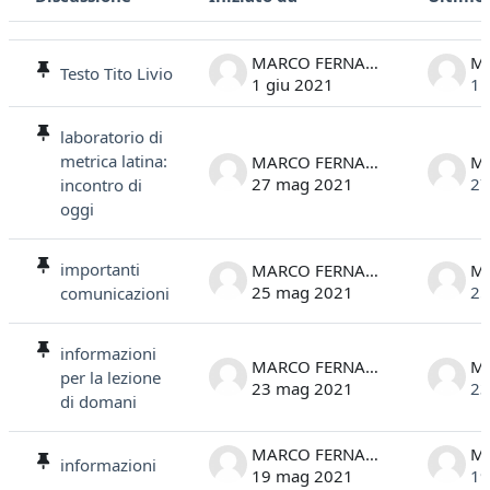
Stato
Elenco delle discussioni. Visualizzazione di 19 discussioni su 19
MARCO FERNANDELLI
Testo Tito Livio
1 giu 2021
1 
laboratorio di
metrica latina:
MARCO FERNANDELLI
27 mag 2021
27
incontro di
oggi
importanti
MARCO FERNANDELLI
25 mag 2021
25
comunicazioni
informazioni
MARCO FERNANDELLI
per la lezione
23 mag 2021
23
di domani
MARCO FERNANDELLI
informazioni
19 mag 2021
19