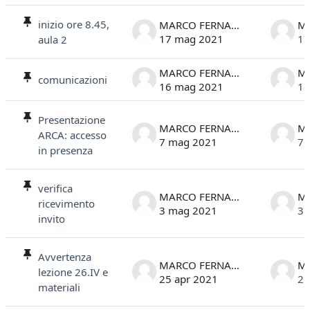
inizio ore 8.45,
MARCO FERNANDELLI
17 mag 2021
17
aula 2
MARCO FERNANDELLI
comunicazioni
16 mag 2021
16
Presentazione
MARCO FERNANDELLI
ARCA: accesso
7 mag 2021
7 
in presenza
verifica
MARCO FERNANDELLI
ricevimento
3 mag 2021
3 
invito
Avvertenza
MARCO FERNANDELLI
lezione 26.IV e
25 apr 2021
25
materiali