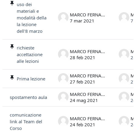
uso dei
materiali e
MARCO FERNANDELLI
modalità della
7 mar 2021
7 
la lezione
dell'8 marzo
richieste
MARCO FERNANDELLI
accettazione
28 feb 2021
28
alle lezioni
MARCO FERNANDELLI
Prima lezione
27 feb 2021
27
MARCO FERNANDELLI
spostamento aula
24 mag 2021
24
comunicazione
MARCO FERNANDELLI
link al Team del
24 feb 2021
24
Corso