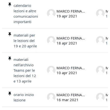
calendario
lezioni e altre
MARCO FERNANDELLI
19 apr 2021
19
comunicazioni
importanti
materiali per
MARCO FERNANDELLI
le lezioni del
18 apr 2021
18
19 e 20 aprile
materiali
nell'archivio
MARCO FERNANDELLI
Teams per le
10 apr 2021
10
lezioni del 12
e 13 aprile
orario inizio
MARCO FERNANDELLI
16 mar 2021
16
lezione