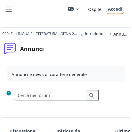
Vai al contenuto principale
Accedi
Ospite
Pannello laterale
020LE - LINGUA E LETTERATURA LATINA 2020
Introduzione
Annunci
Annunci
Aggregazione dei criteri
Annunci e news di carattere generale
Cerca nei forum
Cerca nei forum
Discussione
Iniziato da
Ultimo 