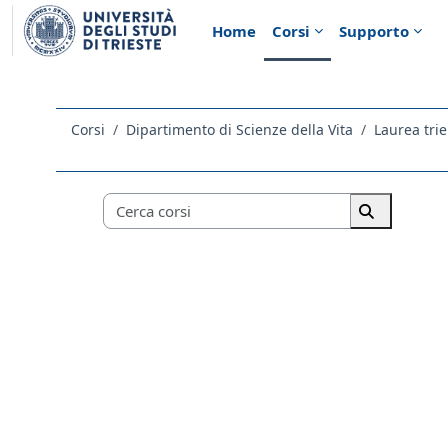
Vai al contenuto principale
Home
Corsi
Supporto
Corsi
Dipartimento di Scienze della Vita
Laurea tri
Categorie di corso
Cerca corsi
Cerca corsi