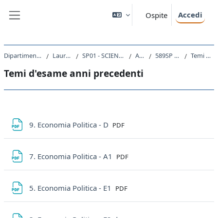
Vai al contenuto principale
Accedi
Ospite
Pannello laterale
Dipartimento di Scienze Politiche e Sociali
Laurea triennale (DM270)
SP01 - SCIENZE INTERNAZIONALI E DIPLOMATICHE
A.A. 2024 - 2025
589SP - MICROECONOMIA 2024
Temi d'esame anni precedenti
Temi d'esame anni precedenti
Schema della sezione
File
9. Economia Politica - D
PDF
File
7. Economia Politica - A1
PDF
File
5. Economia Politica - E1
PDF