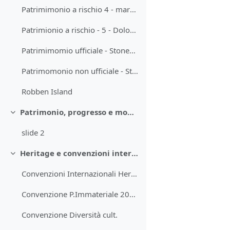
Patrimimonio a rischio 4 - marrakech piazza-jamaa-el-fna
Patrimionio a rischio - 5 - Dolomiti
Patrimimomio ufficiale - Stonehenge
Patrimomonio non ufficiale - Stonehenge
Robben Island
Patrimonio, progresso e modernità
Minimizza
slide 2
Heritage e convenzioni internazionali
Minimizza
Convenzioni Internazionali Heritage 1972
Convenzione P.Immateriale 2003
Convenzione Diversità cult.