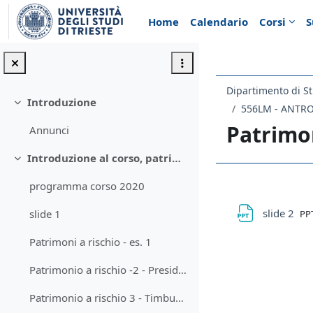
Vai al contenuto principale
Home
Calendario
Corsi
S
Dipartimento di St
Introduzione
Minimizza
556LM - ANTR
Patrimo
Annunci
Introduzione al corso, patrimonio & heritage
Minimizza
programma corso 2020
Schema d
File
slide 2
slide 1
PP
Patrimoni a rischio - es. 1
Patrimonio a rischio -2 - Presidio slow food
Patrimonio a rischio 3 - Timbuctu