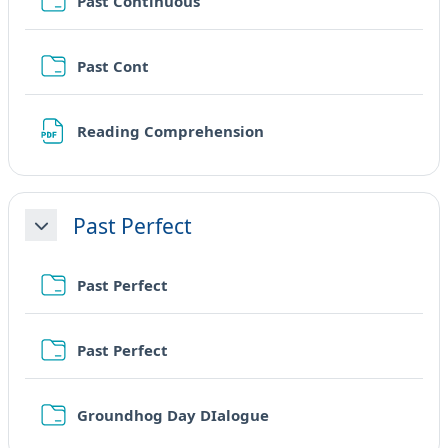
Cartella
Past Continuous
Cartella
Past Cont
URL
Reading Comprehension
Past Perfect
Minimizza
Cartella
Past Perfect
Cartella
Past Perfect
Cartella
Groundhog Day DIalogue