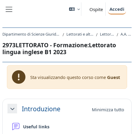
Vai al contenuto principale
Accedi
Ospite
Pannello laterale
Dipartimento di Scienze Giuridiche, del Linguaggio, dell`Interpretazione e della Traduzione
Lettorati e altre attivita' didattiche
Lettorati - Lettorati
A.A. 2023 - 2024
2973LETTORATO - Formazione:Lettorato
lingua inglese B1 2023
Sta visualizzando questo corso come
Guest
Schema della sezione
Introduzione
Minimizza tutto
Minimizza
Forum
Useful links