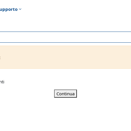
upporto
t
nti
Continua