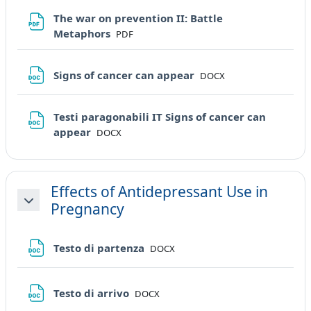
The war on prevention II: Battle
File
Metaphors
PDF
File
Signs of cancer can appear
DOCX
Testi paragonabili IT Signs of cancer can
File
appear
DOCX
Effects of Antidepressant Use in
Pregnancy
Minimizza
File
Testo di partenza
DOCX
File
Testo di arrivo
DOCX