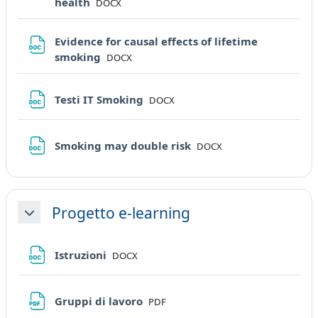
File
health
DOCX
Evidence for causal effects of lifetime
File
smoking
DOCX
File
Testi IT Smoking
DOCX
File
Smoking may double risk
DOCX
Progetto e-learning
Minimizza
File
Istruzioni
DOCX
File
Gruppi di lavoro
PDF