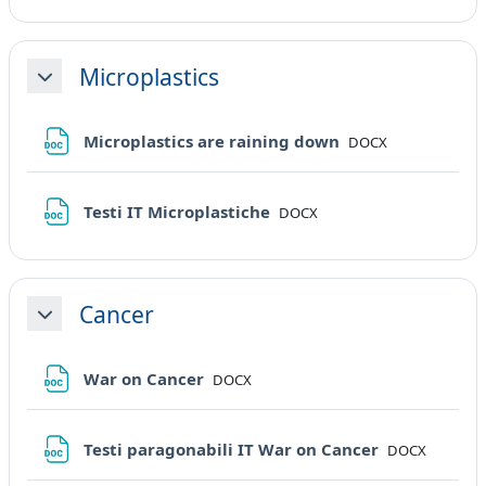
Microplastics
Minimizza
File
Microplastics are raining down
DOCX
File
Testi IT Microplastiche
DOCX
Cancer
Minimizza
File
War on Cancer
DOCX
File
Testi paragonabili IT War on Cancer
DOCX