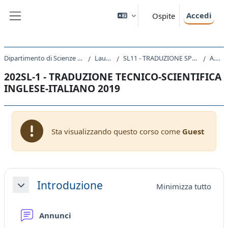
Vai al contenuto principale
Accedi
Ospite
Pannello laterale
Dipartimento di Scienze Giuridiche, del Linguaggio, dell`Interpretazione e della Traduzione
Laurea Magistrale
SL11 - TRADUZIONE SPECIALISTICA E INTERPRETAZIONE DI CONFERENZA
A.A. 2019 - 2020
202SL-1 - TRADUZIONE TECNICO-SCIENTIFICA
INGLESE-ITALIANO 2019
Sta visualizzando questo corso come
Guest
Schema della sezione
Introduzione
Minimizza tutto
Minimizza
Forum
Annunci