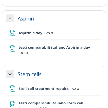
Aspirin
Minimizza
File
Aspirin a day
DOCX
File
testi comparabili italiano Aspirin a day
DOCX
Stem cells
Minimizza
File
Stell cell treatment repairs
DOCX
Testi comparabili italiano Stem cell