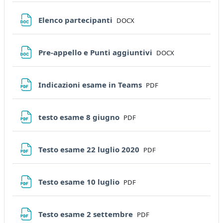
File
Elenco partecipanti
DOCX
File
Pre-appello e Punti aggiuntivi
DOCX
File
Indicazioni esame in Teams
PDF
File
testo esame 8 giugno
PDF
File
Testo esame 22 luglio 2020
PDF
File
Testo esame 10 luglio
PDF
File
Testo esame 2 settembre
PDF