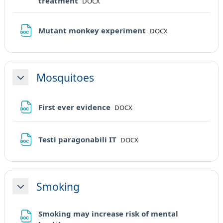
File
treatment
DOCX
File
Mutant monkey experiment
DOCX
Mosquitoes
Minimizza
File
First ever evidence
DOCX
File
Testi paragonabili IT
DOCX
Smoking
Minimizza
Smoking may increase risk of mental