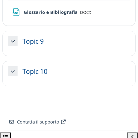
File
Glossario e Bibliografia
DOCX
Topic 9
Minimizza
Topic 10
Minimizza
Contatta il supporto
Apri indice del corso
Apri