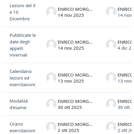
Lezioni del 9
ENRICO MORGANTE
e 10
14 nov 2025
14 nov
Dicembre
Pubblicate le
date degli
ENRICO MORGANTE
14 nov 2025
4 dic 2
appelli
invernali
Calendario
ENRICO MORGANTE
lezioni ed
13 nov 2025
13 nov
esercitazioni
Modalità
ENRICO MORGANTE
30 ott 2025
30 ott 
d'esame
Orario
ENRICO MORGANTE
2 ott 2025
2 ott 2
esercitazioni