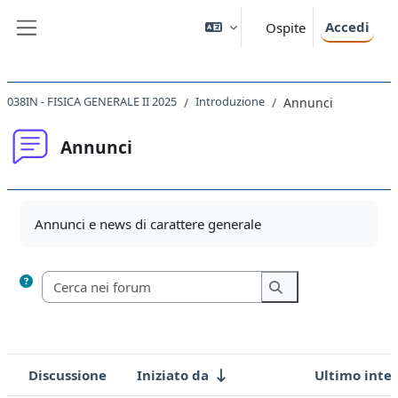
Vai al contenuto principale
Accedi
Ospite
Pannello laterale
038IN - FISICA GENERALE II 2025
Introduzione
Annunci
Annunci
Aggregazione dei criteri
Annunci e news di carattere generale
Cerca nei forum
Cerca nei forum
Discussione
Iniziato da
Ultimo inte
Stato