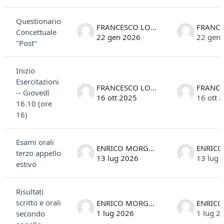
Elenco delle discussioni. Visualizzazione di 19 discussioni su 19
Questionario
FRANCESCO LONGO
Concettuale
22 gen 2026
22 gen
"Post"
Inizio
Esercitazioni
FRANCESCO LONGO
-- Giovedì
16 ott 2025
16 ott 
16.10 (ore
16)
Esami orali
ENRICO MORGANTE
terzo appello
13 lug 2026
13 lug 
estivo
Risultati
scritto e orali
ENRICO MORGANTE
1 lug 2026
1 lug 2
secondo