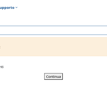
upporto
t
nti
Continua