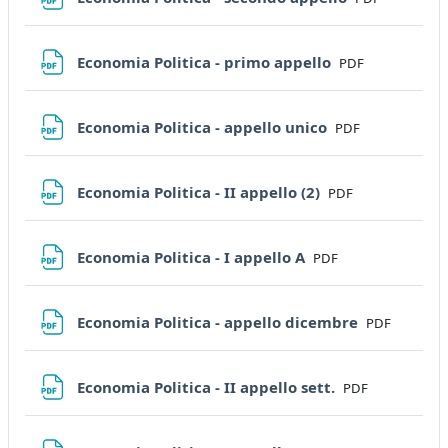
File
Economia Politica - primo appello
PDF
File
Economia Politica - appello unico
PDF
File
Economia Politica - II appello (2)
PDF
File
Economia Politica - I appello A
PDF
File
Economia Politica - appello dicembre
PDF
File
Economia Politica - II appello sett.
PDF