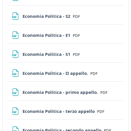
File
Economia Politica - S2
PDF
File
Economia Politica - E1
PDF
File
Economia Politica - S1
PDF
File
Economia Politica - II appello.
PDF
File
Economia Politica - primo appello.
PDF
File
Economia Politica - terzo appello
PDF
File
Economia Politica - secondo appello
PDF