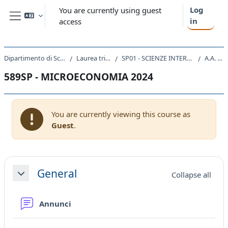
Skip to main content
Log
You are currently using guest
in
access
Side panel
Dipartimento di Scienze Politiche e Sociali
Laurea triennale (DM270)
SP01 - SCIENZE INTERNAZIONALI E DIPLOMATICHE
A.A. 2024 - 2025
589SP - MICROECONOMIA 2024
You are currently viewing this course as
Guest
.
Section outline
General
Collapse all
Collapse
Forum
Annunci