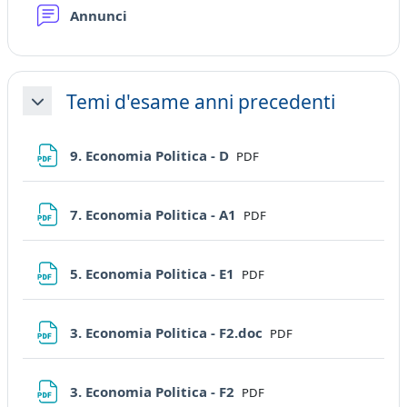
Forum
Annunci
Temi d'esame anni precedenti
Collapse
File
9. Economia Politica - D
PDF
File
7. Economia Politica - A1
PDF
File
5. Economia Politica - E1
PDF
File
3. Economia Politica - F2.doc
PDF
File
3. Economia Politica - F2
PDF