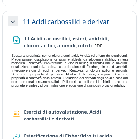
11 Acidi carbossilici e derivati
Collapse
11 Acidi carbossilici, esteri, anidridi,
File
cloruri acilici, ammidi, nitrili
PDF
Struttura, proprietà, nomenclatura degli acidi. Acidità ed effetto dei sostituenti.
Preparazione: ossidazione di alcoli e aldeidi; da alogenuri alchilici; sintesi
malonica. Reattività: conversione a cloruri acilici; disidratazione a anidridi;
sostituzione nucleofila acilica: esterificazione di Fischer; sintesi di ammidi.
Interconversioni di acidi e derivati. Reattività di cloruri acilici e anidridi.
Struttura e proprietà degli esteri. Idrolisi degli esteri; i saponi. Struttura,
proprietà e reattività delle ammidi. Riduzione dei derivati degli acidi e reazioni
con composti organometallici. Poliesteri e poliammidi. Nitrili: struttura,
proprietà e sintesi; idrolisi, riduzione e addizione di composti organometallici.
Esercizi di autovalutazione. Acidi
Quiz
carbossilici e derivati
Esterificazione di Fisher/Idrolisi acida