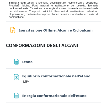
Struttura degli alcani e isomeria costituzionale. Nomenclatura sostitutiva.
Proprietà fisiche. Fonti naturali e raffinazione del petrolio. Isomeria
conformazionale. Cicloalcani e energie di strain. Isomeria conformazionale
nel cicloesano. Composti policiclici. Reazioni di sostituzione radicalica.:
alogenazione; reattività di composti allilici e benzilici. Combustione e calori di
combustione.
Assign
Esercitazione Offline. Alcani e Cicloalcani
CONFORMAZIONI DEGLI ALCANI
Page
Etano
File
Equilibrio conformazionale nell'etano
MP4
Page
Energia conformazionale dell'etano