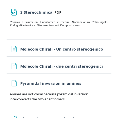
File
3 Stereochimica
PDF
Chiralità e simmetria. Enantiomeri e racemi. Nomenclatura Cahn-Ingold-
Prelog. Attività ottica. Diastereoisomeri. Composti meso.
Page
Molecole Chirali - Un centro stereogenico
Page
Molecole Chirali - due centri stereogenici
Page
Pyramidal inversion in amines
Amines are not chiral because pyramidal inversion
interconverts the two enantiomers