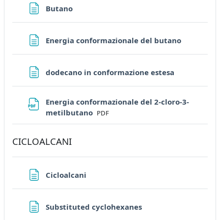
Page
Butano
Page
Energia conformazionale del butano
Page
dodecano in conformazione estesa
Energia conformazionale del 2-cloro-3-
File
metilbutano
PDF
CICLOALCANI
Page
Cicloalcani
Page
Substituted cyclohexanes