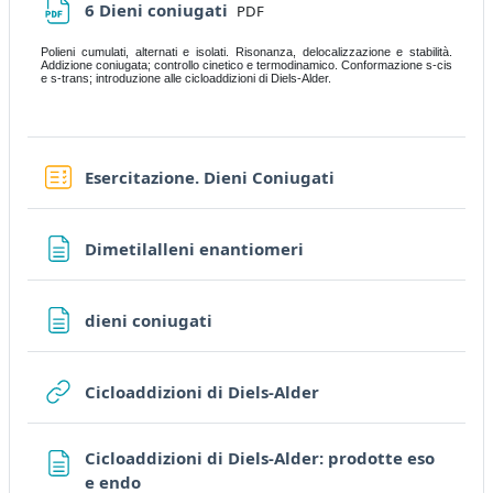
File
6 Dieni coniugati
PDF
Polieni cumulati, alternati e isolati. Risonanza, delocalizzazione e stabilità.
Addizione coniugata; controllo cinetico e termodinamico. Conformazione s-cis
e s-trans; introduzione alle cicloaddizioni di Diels-Alder.
Quiz
Esercitazione. Dieni Coniugati
Page
Dimetilalleni enantiomeri
Page
dieni coniugati
URL
Cicloaddizioni di Diels-Alder
Cicloaddizioni di Diels-Alder: prodotte eso
Page
e endo