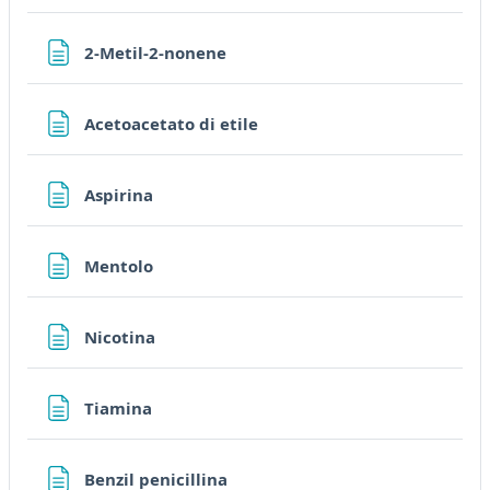
Page
2-Metil-2-nonene
Page
Acetoacetato di etile
Page
Aspirina
Page
Mentolo
Page
Nicotina
Page
Tiamina
Page
Benzil penicillina