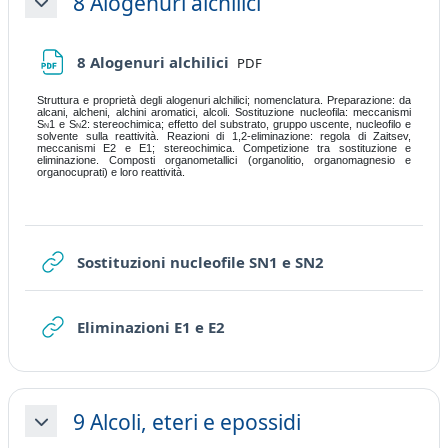
8 Alogenuri alchilici
Collapse
File
8 Alogenuri alchilici
PDF
Struttura e proprietà degli alogenuri alchilici; nomenclatura. Preparazione: da
alcani, alcheni, alchini aromatici, alcoli. Sostituzione nucleofila: meccanismi
S
1 e S
2: stereochimica; effetto del substrato, gruppo uscente, nucleofilo e
N
N
solvente sulla reattività. Reazioni di 1,2-eliminazione: regola di Zaitsev,
meccanismi E2 e E1; stereochimica. Competizione tra sostituzione e
eliminazione. Composti organometallici (organolitio, organomagnesio e
organocuprati) e loro reattività.
URL
Sostituzioni nucleofile SN1 e SN2
URL
Eliminazioni E1 e E2
9 Alcoli, eteri e epossidi
Collapse