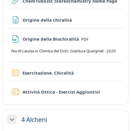
URL
ChemTube3D: Stereochemistry Home Page
Page
Origine della chiralità
File
Origine della Biochiralità
PDF
Tesi di Laurea in Chimica del Dott. Gianluca Quargnali - 2020
Quiz
Esercitazione. Chiralità
Quiz
Attività Ottica - Esercizi Aggiuntivi
4 Alcheni
Collapse