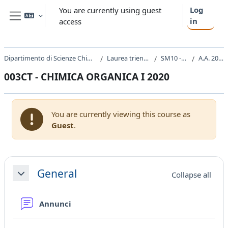
Skip to main content
Log
You are currently using guest
in
access
Side panel
Dipartimento di Scienze Chimiche e Farmaceutiche
Laurea triennale (DM270)
SM10 - CHIMICA
A.A. 2020 - 2021
003CT - CHIMICA ORGANICA I 2020
You are currently viewing this course as
Guest
.
Section outline
General
Collapse all
Collapse
Forum
Annunci