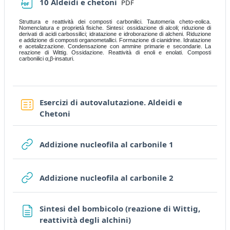
File
10 Aldeidi e chetoni
PDF
Struttura e reattività dei composti carbonilici. Tautomeria cheto-eolica.
Nomenclatura e proprietà fisiche. Sintesi: ossidazione di alcoli; riduzione di
derivati di acidi carbossilici; idratazione e idroborazione di alcheni. Riduzione
e addizione di composti organometallici. Formazione di cianidrine. Idratazione
e acetalizzazione. Condensazione con ammine primarie e secondarie. La
reazione di Wittig. Ossidazione. Reattività di enoli e enolati. Composti
carbonilici α,β-insaturi.
Esercizi di autovalutazione. Aldeidi e
Quiz
Chetoni
URL
Addizione nucleofila al carbonile 1
URL
Addizione nucleofila al carbonile 2
Sintesi del bombicolo (reazione di Wittig,
Page
reattività degli alchini)