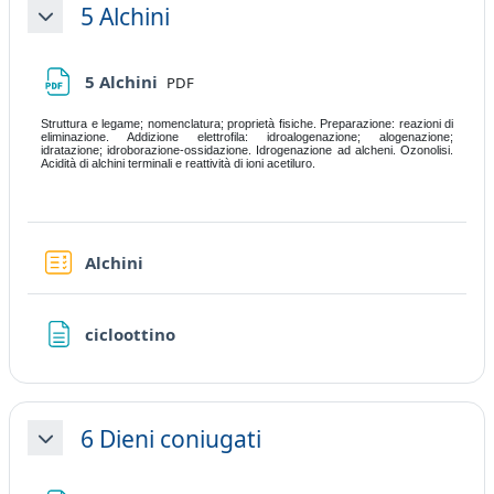
5 Alchini
Collapse
File
5 Alchini
PDF
Struttura e legame; nomenclatura; proprietà fisiche. Preparazione: reazioni di
eliminazione. Addizione elettrofila: idroalogenazione; alogenazione;
idratazione; idroborazione-ossidazione. Idrogenazione ad alcheni. Ozonolisi.
Acidità di alchini terminali e reattività di ioni acetiluro.
Quiz
Alchini
Page
cicloottino
6 Dieni coniugati
Collapse