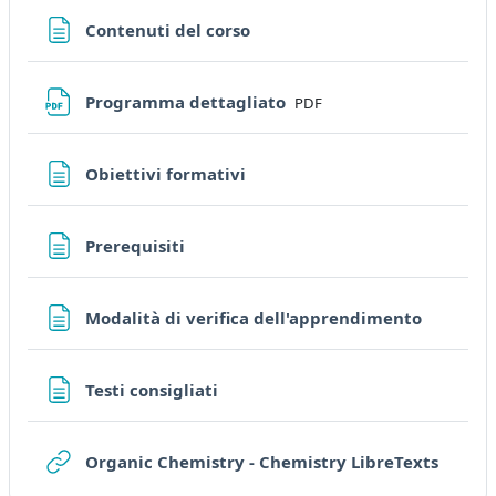
Page
Contenuti del corso
File
Programma dettagliato
PDF
Page
Obiettivi formativi
Page
Prerequisiti
Page
Modalità di verifica dell'apprendimento
Page
Testi consigliati
URL
Organic Chemistry - Chemistry LibreTexts