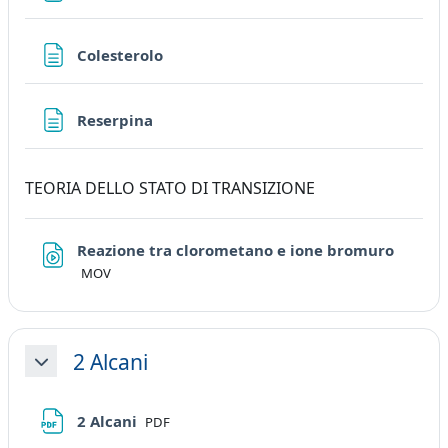
Page
Colesterolo
Page
Reserpina
TEORIA DELLO STATO DI TRANSIZIONE
File
Reazione tra clorometano e ione bromuro
MOV
2 Alcani
Collapse
File
2 Alcani
PDF