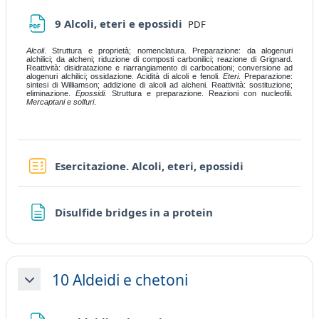
File
9 Alcoli, eteri e epossidi
PDF
Alcoli
. Struttura e proprietà; nomenclatura. Preparazione: da alogenuri
alchilici; da alcheni; riduzione di composti carbonilici; reazione di Grignard.
Reattività: disidratazione e riarrangiamento di carbocationi; conversione ad
alogenuri alchilici; ossidazione. Acidità di alcoli e fenoli.
Eteri
. Preparazione:
sintesi di Williamson; addizione di alcoli ad alcheni. Reattività: sostituzione;
eliminazione.
Epossidi.
Struttura e preparazione. Reazioni con nucleofili.
Mercaptani e solfuri
.
Quiz
Esercitazione. Alcoli, eteri, epossidi
Page
Disulfide bridges in a protein
10 Aldeidi e chetoni
Collapse