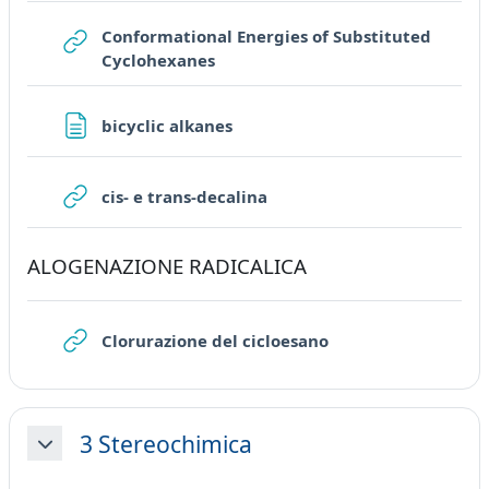
Conformational Energies of Substituted
URL
Cyclohexanes
Page
bicyclic alkanes
URL
cis- e trans-decalina
ALOGENAZIONE RADICALICA
URL
Clorurazione del cicloesano
3 Stereochimica
Collapse