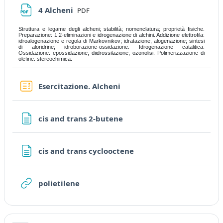
File
4 Alcheni
PDF
Struttura e legame degli alcheni; stabilità; nomenclatura; proprietà fisiche.
Preparazione: 1,2-eliminazioni e idrogenazione di alchini. Addizione elettrofila:
idroalogenazione e regola di Markovnikov; idratazione, alogenazione; sintesi
di aloridrine; idroborazione-ossidazione. Idrogenazione catalitica.
Ossidazione: epossidazione; diidrossilazione; ozonolisi. Polimerizzazione di
olefine. stereochimica.
Quiz
Esercitazione. Alcheni
Page
cis and trans 2-butene
Page
cis and trans cyclooctene
URL
polietilene