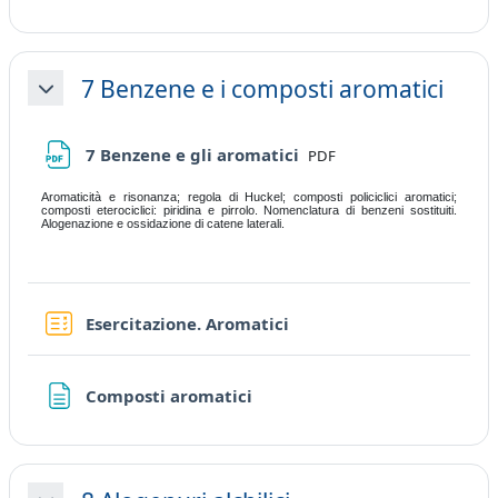
7 Benzene e i composti aromatici
Collapse
File
7 Benzene e gli aromatici
PDF
Aromaticità e risonanza; regola di Huckel; composti policiclici aromatici;
composti eterociclici: piridina e pirrolo. Nomenclatura di benzeni sostituiti.
Alogenazione e ossidazione di catene laterali.
Quiz
Esercitazione. Aromatici
Page
Composti aromatici