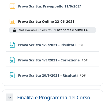
Quiz
Prova Scritta. Pre-appello 11/6/2021
Quiz
Prova Scritta Online 22_06_2021
Not available unless: Your
Last name
is
SOVILLA
File
Prova Scritta 1/9/2021 - Risultati
PDF
File
Prova Scritta 1/9/2021 - Correzione
PDF
File
Prova Scritta 20/9/2021 - Risultati
PDF
Finalità e Programma del Corso
Collapse