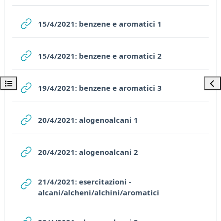
URL
15/4/2021: benzene e aromatici 1
URL
15/4/2021: benzene e aromatici 2
Open course index
Ope
URL
19/4/2021: benzene e aromatici 3
URL
20/4/2021: alogenoalcani 1
URL
20/4/2021: alogenoalcani 2
21/4/2021: esercitazioni -
URL
alcani/alcheni/alchini/aromatici