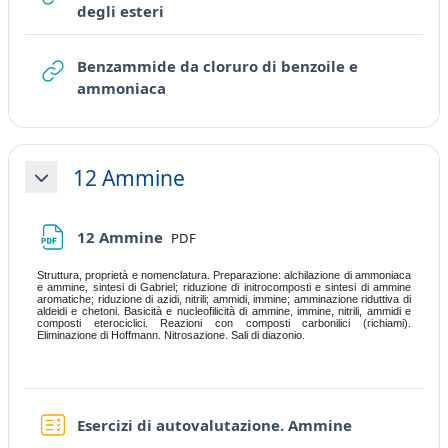
URL
degli esteri
Benzammide da cloruro di benzoile e
URL
ammoniaca
12 Ammine
Collapse
File
12 Ammine
PDF
Struttura, proprietà e nomenclatura. Preparazione: alchilazione di ammoniaca
e ammine, sintesi di Gabriel; riduzione di initrocomposti e sintesi di ammine
aromatiche; riduzione di azidi, nitrili; ammidi, immine; amminazione riduttiva di
aldeidi e chetoni. Basicità e nucleofilicità di ammine, immine, nitrili, ammidi e
composti eterociclici. Reazioni con composti carbonilici (richiami).
Eliminazione di Hoffmann. Nitrosazione. Sali di diazonio.
Quiz
Esercizi di autovalutazione. Ammine