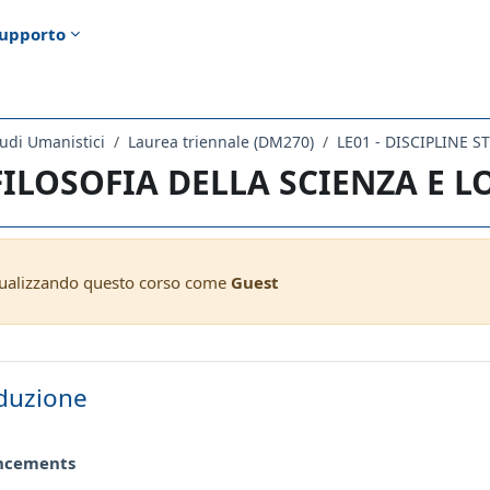
upporto
udi Umanistici
Laurea triennale (DM270)
LE01 - DISCIPLINE 
 FILOSOFIA DELLA SCIENZA E L
sualizzando questo corso come
Guest
ella sezione
duzione
Forum
ncements