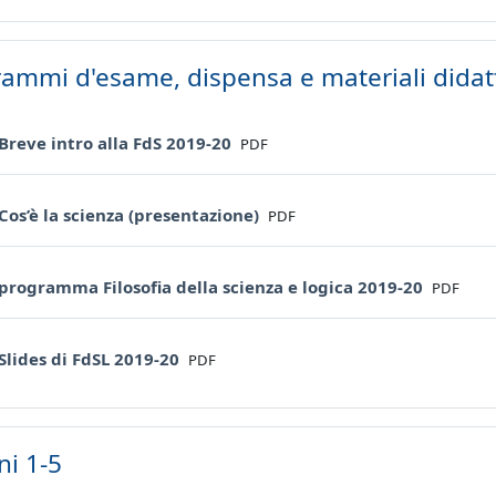
ammi d'esame, dispensa e materiali didatt
File
 Breve intro alla FdS 2019-20
PDF
File
 Cos’è la scienza (presentazione)
PDF
File
 programma Filosofia della scienza e logica 2019-20
PDF
File
 Slides di FdSL 2019-20
PDF
ni 1-5