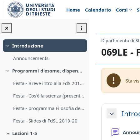
Vai al contenuto principale
Home
Calendario
Corsi
S
Dipartimento di St
Introduzione
Minimizza
069LE -
Announcements
Programmi d'esame, dispensa e materiali didattici
Minimizza
Sta vi
Festa - Breve intro alla FdS 2019-20
Festa - Cos’è la scienza (presentazione)
Schema d
Festa - programma Filosofia della scienza e logica 2019-20
Intro
Minimizza
Festa - Slides di FdSL 2019-20
Annou
Lezioni 1-5
Minimizza